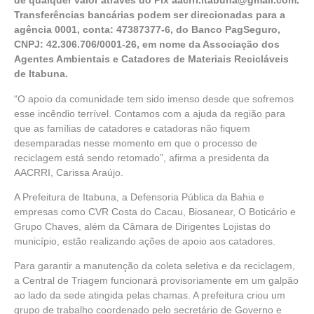
de qualquer valor através do Pix aacrri.itabuna@gmail.com.
Transferências bancárias podem ser direcionadas para a
agência 0001, conta: 47387377-6, do Banco PagSeguro,
CNPJ: 42.306.706/0001-26, em nome da Associação dos
Agentes Ambientais e Catadores de Materiais Recicláveis
de Itabuna.
“O apoio da comunidade tem sido imenso desde que sofremos
esse incêndio terrível. Contamos com a ajuda da região para
que as famílias de catadores e catadoras não fiquem
desemparadas nesse momento em que o processo de
reciclagem está sendo retomado”, afirma a presidenta da
AACRRI, Carissa Araújo.
A Prefeitura de Itabuna, a Defensoria Pública da Bahia e
empresas como CVR Costa do Cacau, Biosanear, O Boticário e
Grupo Chaves, além da Câmara de Dirigentes Lojistas do
município, estão realizando ações de apoio aos catadores.
Para garantir a manutenção da coleta seletiva e da reciclagem,
a Central de Triagem funcionará provisoriamente em um galpão
ao lado da sede atingida pelas chamas. A prefeitura criou um
grupo de trabalho coordenado pelo secretário de Governo e