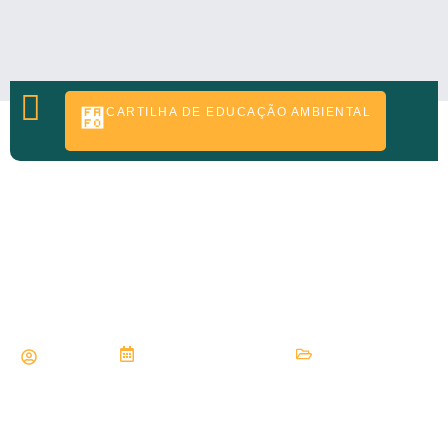
CARTILHA DE EDUCAÇÃO AMBIENTAL
CONTATO
AACRRI Realiza Campanha De
Arrecadação Para Reconstrução Da
Central De Triagem
redacao
3 de janeiro de 2024
Aconteceu
,
Mídia