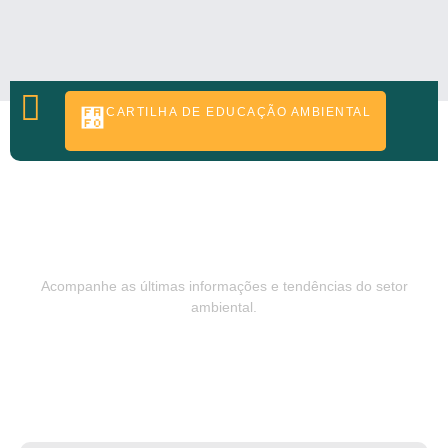
CARTILHA DE EDUCAÇÃO AMBIENTAL
CONTATO
Notícias & Atualizações
Acompanhe as últimas informações e tendências do setor
ambiental.