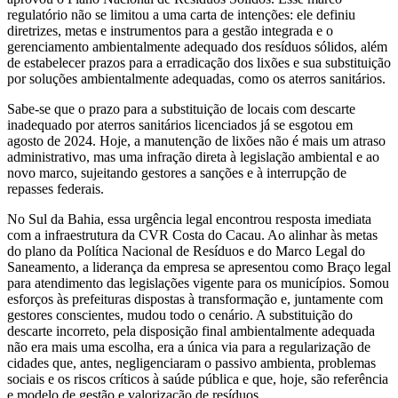
regulatório não se limitou a uma carta de intenções: ele definiu
diretrizes, metas e instrumentos para a gestão integrada e o
gerenciamento ambientalmente adequado dos resíduos sólidos, além
de estabelecer prazos para a erradicação dos lixões e sua substituição
por soluções ambientalmente adequadas, como os aterros sanitários.
Sabe-se que o prazo para a substituição de locais com descarte
inadequado por aterros sanitários licenciados já se esgotou em
agosto de 2024. Hoje, a manutenção de lixões não é mais um atraso
administrativo, mas uma infração direta à legislação ambiental e ao
novo marco, sujeitando gestores a sanções e à interrupção de
repasses federais.
No Sul da Bahia, essa urgência legal encontrou resposta imediata
com a infraestrutura da CVR Costa do Cacau. Ao alinhar às metas
do plano da Política Nacional de Resíduos e do Marco Legal do
Saneamento, a liderança da empresa se apresentou como Braço legal
para atendimento das legislações vigente para os municípios. Somou
esforços às prefeituras dispostas à transformação e, juntamente com
gestores conscientes, mudou todo o cenário. A substituição do
descarte incorreto, pela disposição final ambientalmente adequada
não era mais uma escolha, era a única via para a regularização de
cidades que, antes, negligenciaram o passivo ambienta, problemas
sociais e os riscos críticos à saúde pública e que, hoje, são referência
e modelo de gestão e valorização de resíduos.