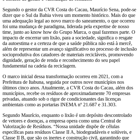
Segundo o gestor da CVR Costa do Cacau, Maurício Sena, pode-se
dizer que o Sul da Bahia viveu um momento histórico. Mais do que
uma adequação legal ao novo marco do saneamento, o que ocorreu
foi uma mudança de paradigma, liderada pela expertise de nosso
time, junto ao know how do Grupo Marca, o qual fazemos parte. O
impacto de encerrar um lixão, para a sociedade, significa o resgate
da autoestima e a certeza de que a saúde pública não está à mercê,
além de representar um avanço significativo no processo de inclusão
socioprodutiva dos catadores de materiais recicláveis, promovendo
dignidade, geração de renda e reconhecimento do seu papel
fundamental na cadeia da reciclagem.
O marco inicial dessa transformação ocorreu em 2021, com a
Prefeitura de Itabuna, seguida por outros nove municípios nos
últimos cinco anos. Atualmente, a CVR Costa do Cacau, além dos
municípios, recebe os resíduos de aproximadamente 70 empresas
privadas, atuando sob o rigor de condicionantes das licenças
ambientais como as portarias INEMA nº 21.687 e 31.303.
Segundo Maurício, enquanto o lixão é um depósito descontrolado
de vetores e doenças, a empresa opera como uma Central de
Valorização de Resíduos. “Nossa unidade dispõe de células
específicas para resíduos Classe II A, biodegradáveis e solúveis, e
Classe II B, que são os inertes e construção civil, garantindo que